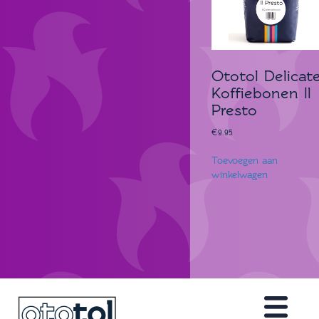
Ototol Delicat
Koffiebonen Il
Presto
€
9.95
Toevoegen aan
winkelwagen