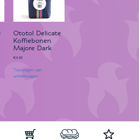
e
Ototol Delicate
Koffiebonen
Majore Dark
€
9.95
Toevoegen aan
winkelwagen