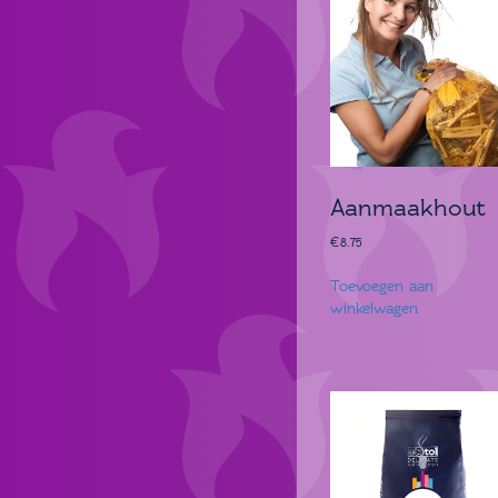
Aanmaakhout
€
8.75
Toevoegen aan
winkelwagen