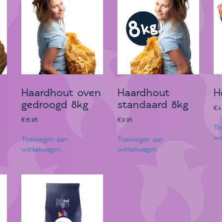
Haardhout oven
Haardhout
H
gedroogd 8kg
standaard 8kg
€
4
€
15.95
€
9.95
To
wi
Toevoegen aan
Toevoegen aan
winkelwagen
winkelwagen