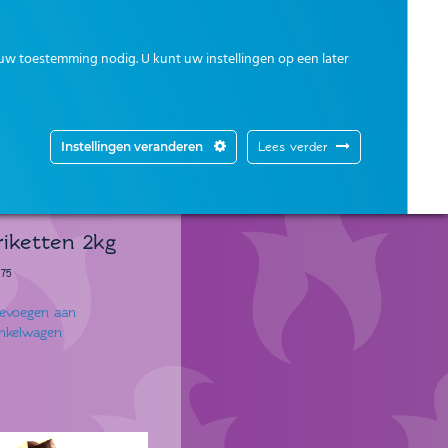
uw toestemming nodig. U kunt uw instellingen op een later
Instellingen veranderen
Lees verder
riketten 2kg
.75
evoegen aan
nkelwagen