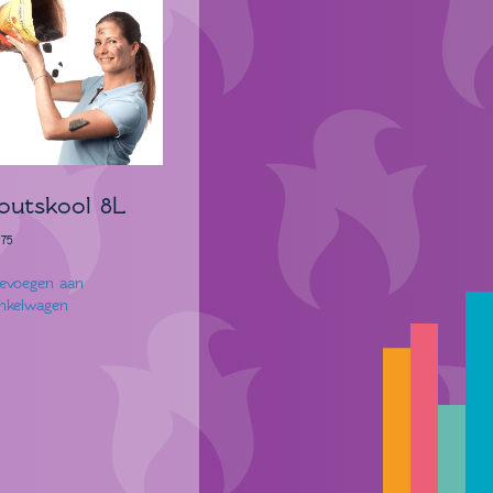
outskool 8L
.75
evoegen aan
nkelwagen