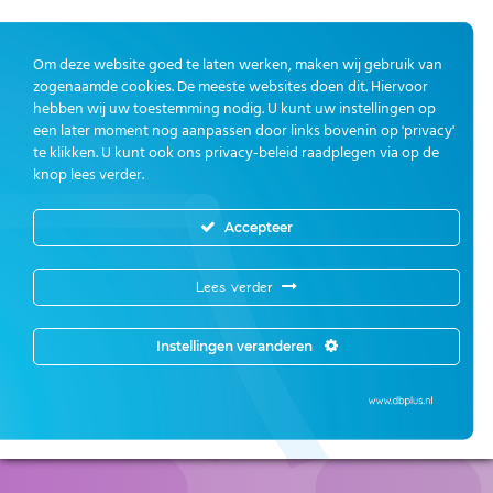
Om deze website goed te laten werken, maken wij gebruik van
zogenaamde cookies. De meeste websites doen dit. Hiervoor
hebben wij uw toestemming nodig. U kunt uw instellingen op
een later moment nog aanpassen door links bovenin op 'privacy'
te klikken. U kunt ook ons privacy-beleid raadplegen via op de
knop lees verder.
Accepteer
Boedelbak
Lees verder
Moet u spullen verplaatsen? Iemand helpen
verhuizen? Bij Ototol huurt u eenvoudig een veilige
Instellingen veranderen
aanhanger van boedelbak. Onze medewerkers
helpen u ter plaatsen! Kijk ook op
boedelbak.nl
.