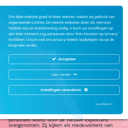
Om deze website goed te laten werken, maken wij gebruik van
zogenaamde cookies. De meeste websites doen dit. Hiervoor
hebben wij uw toestemming nodig. U kunt uw instellingen op
een later moment nog aanpassen door links bovenin op 'privacy'
te klikken. U kunt ook ons privacy-beleid raadplegen via op de
knop lees verder.
Accepteer
Ototol neemt afscheid
Lees verder
Vaanweg
Instellingen veranderen
Rotterdam – Per 7 januari 2019 neemt Ototol
afscheid van haar Texaco locatie aan de
Vaanweg. Na de veiling van het huurrecht op
deze vrije pomp, vervalt de contractuele
overeenkomst voor exploitatie door Ototol. Het
personeel wordt door de nieuwe exploitant
overgenomen. Zij kijken als medewerkers van