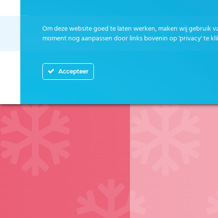
Om deze website goed te laten werken, maken wij gebruik v
moment nog aanpassen door links bovenin op 'privacy' te kli
Accepteer