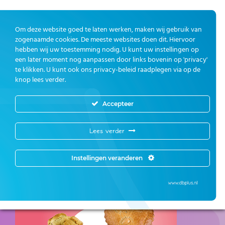
Nieuw bij Ototol! Tolletjes sparen…
Om deze website goed te laten werken, maken wij gebruik van
Spaar voor mooie cadeaus bij
zogenaamde cookies. De meeste websites doen dit. Hiervoor
hebben wij uw toestemming nodig. U kunt uw instellingen op
iedere aankoop. Eenvoudig op je
een later moment nog aanpassen door links bovenin op 'privacy'
mobiel.
te klikken. U kunt ook ons privacy-beleid raadplegen via op de
knop lees verder.
Spaar nu tolletjes bij
Accepteer
Ototol en win je
tankbeurt terug!
Lees verder
Meld je aan op onze acties-pagina »
Instellingen veranderen
(De actie ‘win je tankbeurt terug’ loopt tot 31
december 2017)