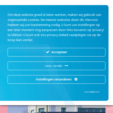
Ben jij klantgericht en heb je een
Om deze website goed te laten werken, maken wij gebruik van
klantvriendelijke instelling? Vind je het leuk om
zogenaamde cookies. De meeste websites doen dit. Hiervoor
actief te verkopen en heb je geen bezwaar
hebben wij uw toestemming nodig. U kunt uw instellingen op
tegen nachtdiensten? Dan heb je wellicht
een later moment nog aanpassen door links bovenin op 'privacy'
interesse in de positie van:
te klikken. U kunt ook ons privacy-beleid raadplegen via op de
knop lees verder.
Medewerker
Tankstation M/V
Accepteer
16-32 uur
Lees verder
Voor onze Peut De Spijk in Spijkenisse
Instellingen veranderen
zijn wij op zoek naar een
verkoopmedewerker.